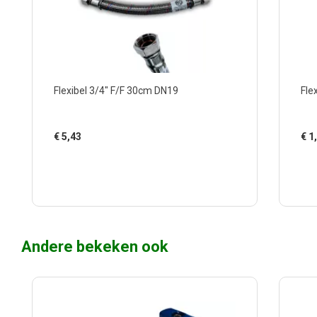
Flexibel 3/4" F/F 30cm DN19
Fle
€
5,43
€
1
Andere bekeken ook