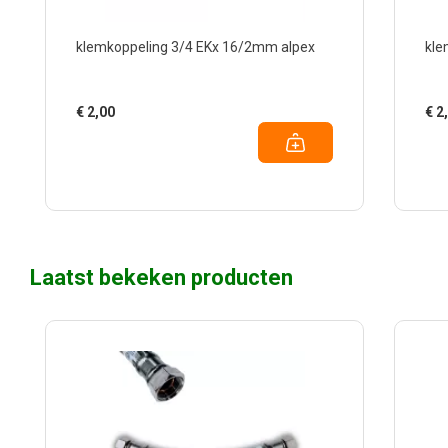
klemkoppeling 3/4 EKx 16/2mm alpex
kle
€
2,00
€
2
Laatst bekeken producten