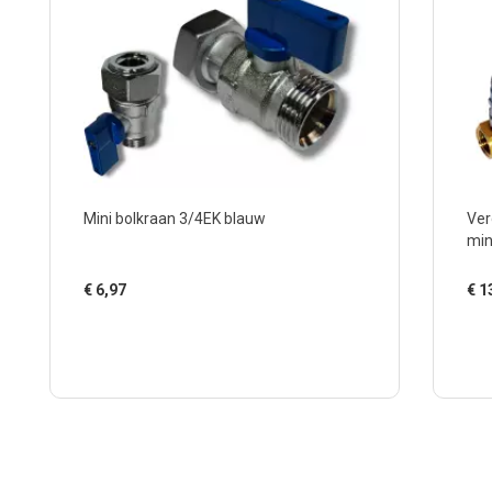
Mini bolkraan 3/4EK blauw
Ver
min
€
6,97
€
1