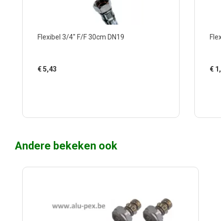
Flexibel 3/4" F/F 30cm DN19
Fle
€
5,43
€
1
Andere bekeken ook