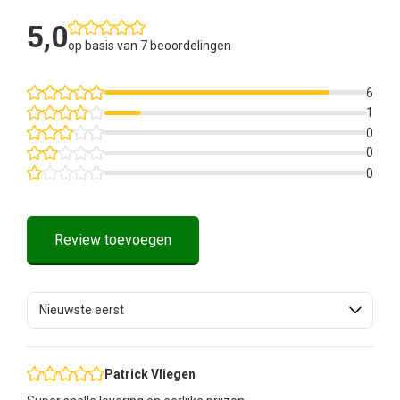
5,0
op basis van 7
beoordelingen
6
1
0
0
0
Review toevoegen
Patrick Vliegen