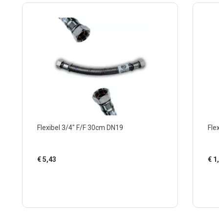
Flexibel 3/4" F/F 30cm DN19
Fle
€
5,43
€
1